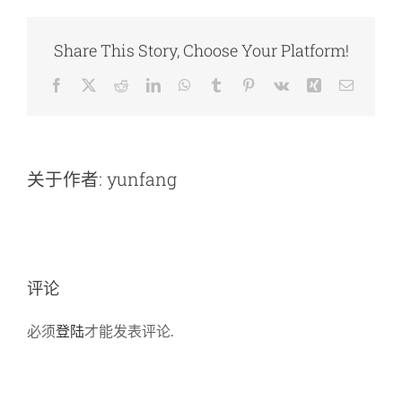
Share This Story, Choose Your Platform!
Facebook
X
Reddit
LinkedIn
WhatsApp
Tumblr
Pinterest
Vk
Xing
电
邮
关于作者:
yunfang
评论
必须
登陆
才能发表评论.