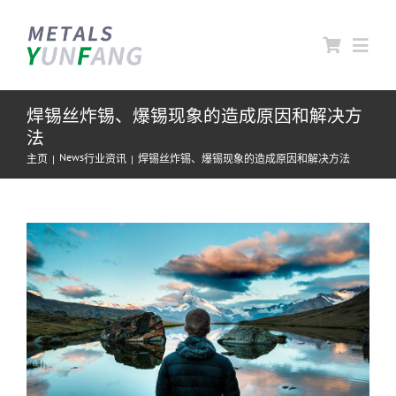
跳
过
Toggl
内
Navig
容
焊锡丝炸锡、爆锡现象的造成原因和解决方
首页
法
News
主页
行业资讯
焊锡丝炸锡、爆锡现象的造成原因和解决方法
关于云方
查
云方产品
看
大
合作伙伴
图
联系云方