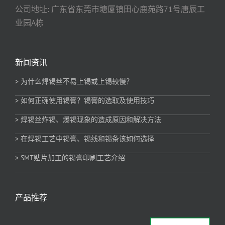
公司地址: 广东省东莞市塘厦镇田心鹿苑路71号唐辰工
业园A栋
新闻资讯
> 为什么焊锡丝不易上锡或上锡较慢？
> 如何正确使用锡膏？锡膏的选取及使用技巧
> 焊锡丝炸锡、爆锡现象的造成原因和解决方法
> 在焊锡工艺中锡膏、锡线和锡条该如何选择
> SMT贴片加工的锡膏印刷工艺介绍
产品推荐