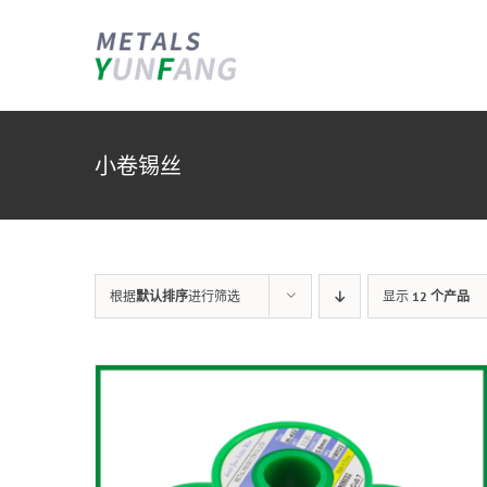
跳
过
内
容
Our Team
People Who Trust Us
O
VACANCIES
小卷锡丝
Deprecated
Deprecated
: 自2.8.0版本起，已
: 自2.8.0版本起，已
不建
不建
Depre
议使用
议使用
sanitize_url，请换用
sanitize_url，请换用
议使
esc_url_raw()。 in
esc_url_raw()。 in
esc_u
/www/wwwroot/dev.yunfangxiye.com/wp-
/www/wwwroot/dev.yunfangxiye.com/wp-
/www
根据
默认排序
进行筛选
显示
12 个产品
includes/functions.php
includes/functions.php
on line
on line
inclu
5211
5211
5211
Lorem ipsum dolor sit amet,
Read about our investors, who’s
Lorem
consectetur adipiscing elit. Nam
helped us along the way and who
conse
bibendum ultrices arcu ac
believes in our vision for a world
biben
vestibulum. Nam nec tempus quam.
with better corporate software.
vesti