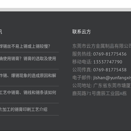
讯
联系云方
东莞市云方金属制品有限公
么焊锡丝不易上锡或上锡较慢？
服务热线:
0769-81775436
Shareholder FAQ
正确使用锡膏？锡膏的选取及使用
移动电话:
13537747790
公司传真:
0769-81775438
丝炸锡、爆锡现象的造成原因和解
电子邮件:
jishan@yunfangxi
公司地址: 广东省东莞市塘
锡工艺中锡膏、锡线和锡条该如何
鹿苑路71号唐辰工业园A栋
T贴片加工的锡膏印刷工艺介绍