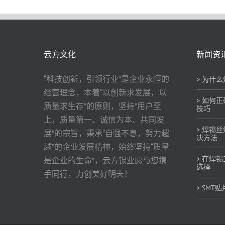
云方文化
新闻资
“科技创新，引领行业”是企业永恒的
> 为什
经营理念，本着“以创新求发展，以
> 如何
质量求生存”的原则，坚持”用户至
技巧
上，质量第一、诚信为本、共同发
> 焊锡
展”的宗旨，秉承“自强不息，努力超
决方法
越”的企业发展精神，始终坚持“质量
> 在焊
是企业的生命”，云方锡业愿与您携
选择
手同行，力创美好明天！
> SM