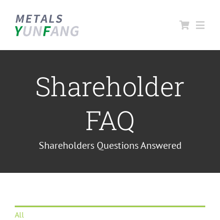
跳
过
Toggl
内
Navig
容
首页
Shareholder
关于云方
FAQ
云方产品
Shareholders Questions Answered
合作伙伴
联系云方
All