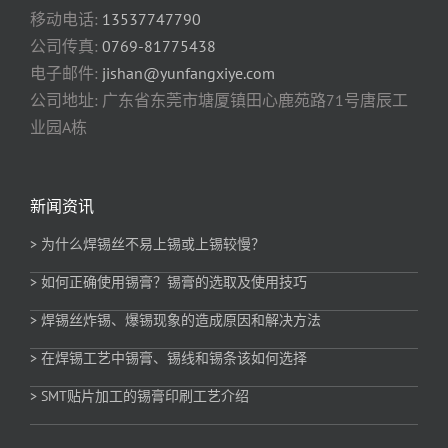
质量第一、诚信为本、共同发展”的宗旨，秉承“自强不
息，努力超越”的企业发展精神，始终坚持“质量是企业
的生命”，云方锡业愿与您携手同行，力创美好明天！
联系云方
东莞市云方金属制品有限公司
服务热线:
0769-81775436
移动电话:
13537747790
公司传真:
0769-81775438
电子邮件:
jishan@yunfangxiye.com
公司地址: 广东省东莞市塘厦镇田心鹿苑路71号唐辰工
业园A栋