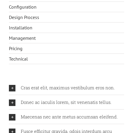
云方动态
Configuration
Design Process
Installation
Management
Pricing
Technical
Cras erat elit, maximus vestibulum eros non.
Donec ac iaculis lorem, sit venenatis tellus.
Maecenas nec ante metus accumsan eleifend.
Fusce efficitur gravida, odois interdum arcu