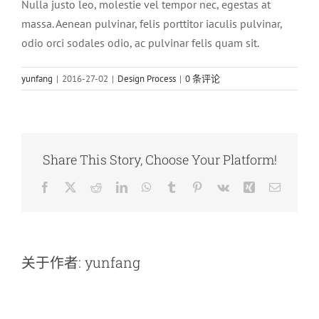
Nulla justo leo, molestie vel tempor nec, egestas at
云方动态
massa. Aenean pulvinar, felis porttitor iaculis pulvinar,
odio orci sodales odio, ac pulvinar felis quam sit.
yunfang
|
2016-27-02
|
Design Process
|
0 条评论
Share This Story, Choose Your Platform!
Facebook
X
Reddit
LinkedIn
WhatsApp
Tumblr
Pinterest
Vk
Xing
电
邮
关于作者:
yunfang