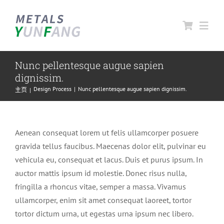
跳
过
Toggl
内
Navig
容
Nunc pellentesque augue sapien
首页
dignissim.
Design Process
Nunc pellentesque augue sapien dignissim.
主页
关于云方
Aenean consequat lorem ut felis ullamcorper posuere
云方产品
gravida tellus faucibus. Maecenas dolor elit, pulvinar eu
vehicula eu, consequat et lacus. Duis et purus ipsum. In
合作伙伴
auctor mattis ipsum id molestie. Donec risus nulla,
fringilla a rhoncus vitae, semper a massa. Vivamus
联系云方
ullamcorper, enim sit amet consequat laoreet, tortor
tortor dictum urna, ut egestas urna ipsum nec libero.